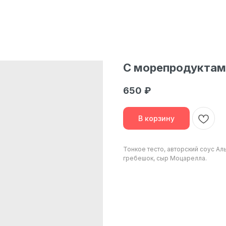
С морепродуктам
650
₽
В корзину
Тонкое тесто, авторский соус Ал
гребешок, сыр Моцарелла.