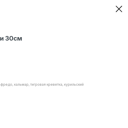
и 30см
ьфредо, кальмар, тигровая креветка, курильский