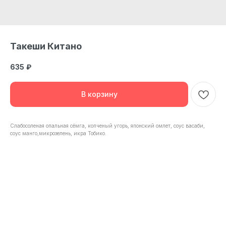
Такеши Китано
635
₽
В корзину
Слабосоленая опальная сёмга, копченый угорь, японский омлет, соус васаби,
соус манго,микрозелень, икра Тобико.