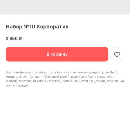
Набор №10 Корпоратив
2 850
₽
В корзину
Ролл Калифорния ( с крабом), ролл Агутин ( с копчёной курицей), ролл Лео ( с
мидиями), ролл Ханами ("Снежный краб"), ролл Хоккайдо (с креветкой и
семгой), запеченный ролл с креветкой, запеченный ролл с мидиями, запеченный
ролл с курицей.